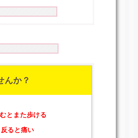
せんか？
休むとまた歩ける
、
反ると痛い